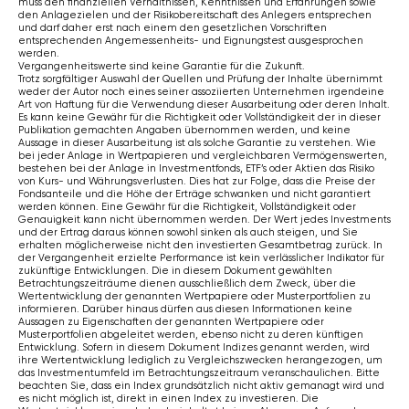
muss den finanziellen Verhältnissen, Kenntnissen und Erfahrungen sowie
den Anlagezielen und der Risikobereitschaft des Anlegers entsprechen
und darf daher erst nach einem den gesetzlichen Vorschriften
entsprechenden Angemessenheits- und Eignungstest ausgesprochen
werden.
Vergangenheitswerte sind keine Garantie für die Zukunft.
Trotz sorgfältiger Auswahl der Quellen und Prüfung der Inhalte übernimmt
weder der Autor noch eines seiner assoziierten Unternehmen irgendeine
Art von Haftung für die Verwendung dieser Ausarbeitung oder deren Inhalt.
Es kann keine Gewähr für die Richtigkeit oder Vollständigkeit der in dieser
Publikation gemachten Angaben übernommen werden, und keine
Aussage in dieser Ausarbeitung ist als solche Garantie zu verstehen. Wie
bei jeder Anlage in Wertpapieren und vergleichbaren Vermögenswerten,
bestehen bei der Anlage in Investmentfonds, ETF’s oder Aktien das Risiko
von Kurs- und Währungsverlusten. Dies hat zur Folge, dass die Preise der
Fondsanteile und die Höhe der Erträge schwanken und nicht garantiert
werden können. Eine Gewähr für die Richtigkeit, Vollständigkeit oder
Genauigkeit kann nicht übernommen werden. Der Wert jedes Investments
und der Ertrag daraus können sowohl sinken als auch steigen, und Sie
erhalten möglicherweise nicht den investierten Gesamtbetrag zurück. In
der Vergangenheit erzielte Performance ist kein verlässlicher Indikator für
zukünftige Entwicklungen. Die in diesem Dokument gewählten
Betrachtungszeiträume dienen ausschließlich dem Zweck, über die
Wertentwicklung der genannten Wertpapiere oder Musterportfolien zu
informieren. Darüber hinaus dürfen aus diesen Informationen keine
Aussagen zu Eigenschaften der genannten Wertpapiere oder
Musterportfolien abgeleitet werden, ebenso nicht zu deren künftigen
Entwicklung. Sofern in diesem Dokument Indizes genannt werden, wird
ihre Wertentwicklung lediglich zu Vergleichszwecken herangezogen, um
das Investmentumfeld im Betrachtungszeitraum veranschaulichen. Bitte
beachten Sie, dass ein Index grundsätzlich nicht aktiv gemanagt wird und
es nicht möglich ist, direkt in einen Index zu investieren. Die