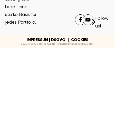
bildet eine
starke Basis für
Follow
jedes Portfolio.
us!
IMPRESSUM | DSGVO
COOKIES
2026 © MFC Service GmbH | created by
idlab Media GmbH