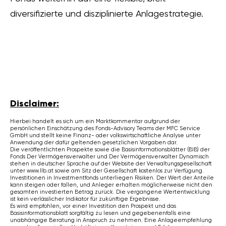
diversifizierte und disziplinierte Anlagestrategie.
Disclaimer:
Hierbei handelt es sich um ein Marktkommentar aufgrund der
persönlichen Einschätzung des Fonds-Advisory Teams der MFC Service
GmbH und stellt keine Finanz- oder volkswirtschaftliche Analyse unter
Anwendung der dafür geltenden gesetzlichen Vorgaben dar.
Die veröffentlichten Prospekte sowie die Basisinformationsblätter (BIB) der
Fonds Der Vermögensverwalter und Der Vermögensverwalter Dynamisch
stehen in deutscher Sprache auf der Website der Verwaltungsgesellschaft
unter www.llb.at sowie am Sitz der Gesellschaft kostenlos zur Verfügung.
Investitionen in Investmentfonds unterliegen Risiken. Der Wert der Anteile
kann steigen oder fallen, und Anleger erhalten möglicherweise nicht den
gesamten investierten Betrag zurück. Die vergangene Wertentwicklung
ist kein verlässlicher Indikator für zukünftige Ergebnisse.
Es wird empfohlen, vor einer Investition den Prospekt und das
Basisinformationsblatt sorgfältig zu lesen und gegebenenfalls eine
unabhängige Beratung in Anspruch zu nehmen. Eine Anlageempfehlung